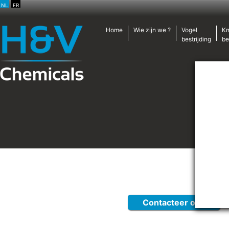
NL
FR
Home
Wie zijn we ?
Vogel
Kn
bestrijding
be
Contacteer ons